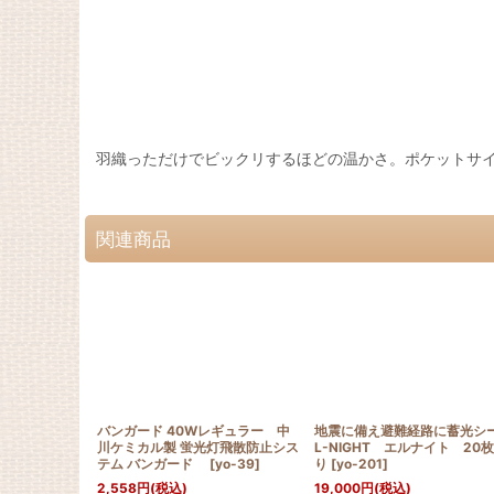
羽織っただけでビックリするほどの温かさ。ポケットサイ
関連商品
バンガード 40Wレギュラー 中
地震に備え避難経路に蓄光シ
川ケミカル製 蛍光灯飛散防止シス
L-NIGHT エルナイト 20
テム バンガード
[
yo-39
]
り
[
yo-201
]
2,558
円
(税込)
19,000
円
(税込)