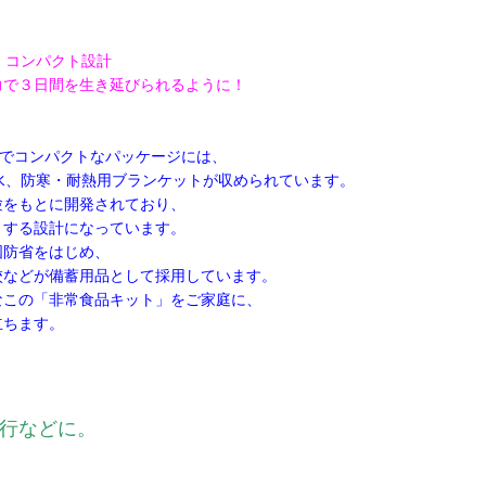
。コンパクト設計
力で３日間を生き延びられるように！
軽量でコンパクトなパッケージには、
水、防寒・耐熱用ブランケットが収められています。
験をもとに開発されており、
」する設計になっています。
国防省をはじめ、
校などが備蓄用品として採用しています。
なこの「非常食品キット」をご家庭に、
立ちます。
行などに。