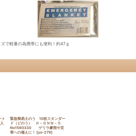
ズで軽量の為携帯にも便利！約47ｇ
ート
緊急簡易土のう 10枚スタンダー
枚入
ド（どのう） Ｈ－ＤＮＷ－５
No1560330 ゲリラ豪雨や災
害への備えに！
[
yo-279
]