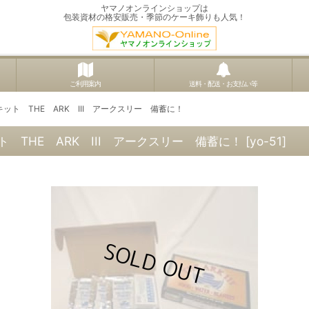
ヤマノオンラインショップは
包装資材の格安販売・季節のケーキ飾りも人気！
ご利用案内
送料・配送・お支払い等
ト THE ARK III アークスリー 備蓄に！
THE ARK III アークスリー 備蓄に！
[
yo-51
]