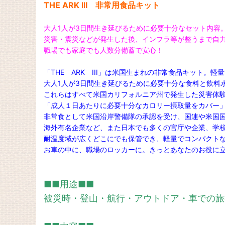
THE ARK III 非常用食品キット
大人1人が3日間生き延びるために必要十分なセット内容
災害・震災などが発生した後、インフラ等が整うまで自
職場でも家庭でも人数分備蓄で安心！
「THE ARK III」は米国生まれの非常食品キット。
大人1人が3日間生き延びるために必要十分な食料と飲料
これらはすべて米国カリフォルニア州で発生した災害体
「成人１日あたりに必要十分なカロリー摂取量をカバー
非常食として米国沿岸警備隊の承認を受け、国連や米国
海外有名企業など、また日本でも多くの官庁や企業、学
耐温度域が広くどこにでも保管でき、軽量でコンパクト
お車の中に、職場のロッカーに。きっとあなたのお役に
■■用途■■
被災時・登山・航行・アウトドア・車での旅