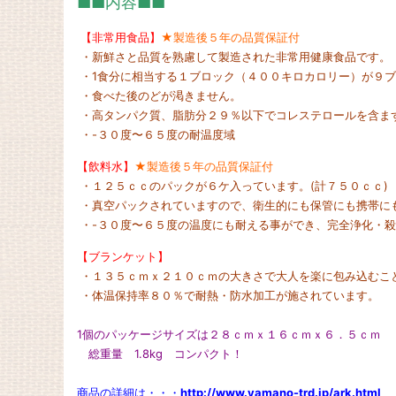
■■内容■■
【非常用食品】
★製造後５年の品質保証付
・新鮮さと品質を熟慮して製造された非常用健康食品です。
・1食分に相当する１ブロック（４００キロカロリー）が９
・食べた後のどが渇きません。
・高タンパク質、脂肪分２９％以下でコレステロールを含ま
・-３０度〜６５度の耐温度域
【飲料水】
★製造後５年の品質保証付
・１２５ｃｃのパックが６ケ入っています。(計７５０ｃｃ)
・真空パックされていますので、衛生的にも保管にも携帯に
・-３０度〜６５度の温度にも耐える事ができ、完全浄化・
【ブランケット】
・１３５ｃｍｘ２１０ｃｍの大きさで大人を楽に包み込むこ
・体温保持率８０％で耐熱・防水加工が施されています。
1個のパッケージサイズは２８ｃｍｘ１６ｃｍｘ６．５ｃｍ
総重量 1.8kg コンパクト！
商品の詳細は・・・
http://www.yamano-trd.jp/ark.html