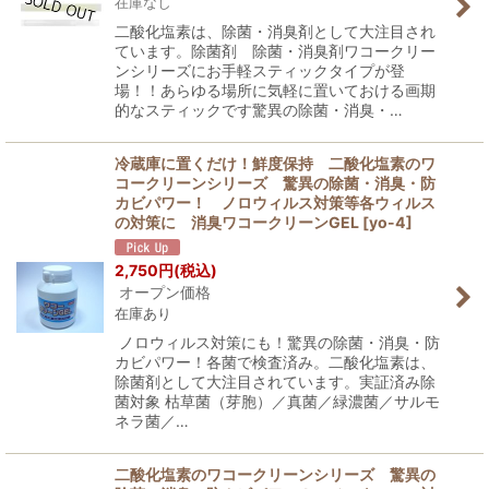
在庫なし
二酸化塩素は、除菌・消臭剤として大注目され
ています。除菌剤 除菌・消臭剤ワコークリー
ンシリーズにお手軽スティックタイプが登
場！！あらゆる場所に気軽に置いておける画期
的なスティックです驚異の除菌・消臭・…
冷蔵庫に置くだけ！鮮度保持 二酸化塩素のワ
コークリーンシリーズ 驚異の除菌・消臭・防
カビパワー！ ノロウィルス対策等各ウィルス
の対策に 消臭ワコークリーンGEL
[
yo-4
]
2,750
円
(税込)
オープン価格
在庫あり
ノロウィルス対策にも！驚異の除菌・消臭・防
カビパワー！各菌で検査済み。二酸化塩素は、
除菌剤として大注目されています。実証済み除
菌対象 枯草菌（芽胞）／真菌／緑濃菌／サルモ
ネラ菌／…
二酸化塩素のワコークリーンシリーズ 驚異の