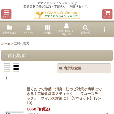
ヤマノオンラインショップは
包装資材の格安販売・季節のケーキ飾りも人気！
メニュー
カート
送料・配送・お
商品カテゴリ
マイページ
ご利用案内
商品検索
支払い等
ホーム
>
二酸化塩素
二酸化塩素
表示順変更
閉じる
3
件
表示数
:
置くだけで除菌・消臭・防カビ対策が簡単にで
きる！二酸化塩素スティック 「ワコースティ
並び順
:
ック」 ウィルス対策に！【5本セット】
[
yo-
10
]
1,650
円
(税込)
絞り込む