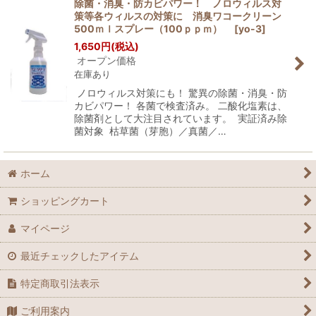
除菌・消臭・防カビパワー！ ノロウィルス対
策等各ウィルスの対策に 消臭ワコークリーン
500ｍｌスプレー（100ｐｐｍ）
[
yo-3
]
1,650
円
(税込)
オープン価格
在庫あり
ノロウィルス対策にも！ 驚異の除菌・消臭・防
カビパワー！ 各菌で検査済み。 二酸化塩素は、
除菌剤として大注目されています。 実証済み除
菌対象 枯草菌（芽胞）／真菌／…
ホーム
ショッピングカート
マイページ
最近チェックしたアイテム
特定商取引法表示
ご利用案内