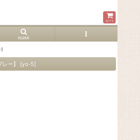
カート
商品検索
ー】
プレー】
[
yo-5
]