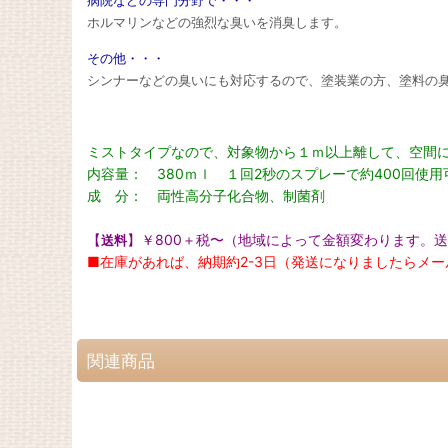
病院などの専門分野で・・・
ホルマリンなどの強烈な臭いを消臭します。
その他・・・
シンナーなどの臭いにも対応するので、塗装業の方、塗料の臭
ミストタイプなので、対象物から１ｍ以上離して、空間
内容量： 380ｍｌ １回2秒のスプレーで約400回使用
成 分： 両性高分子化合物、制菌剤
【
】￥800＋税〜（地域によって金額変わります。
送料
■在庫があれば、納期約2-3日（発送になりましたらメ
関連商品