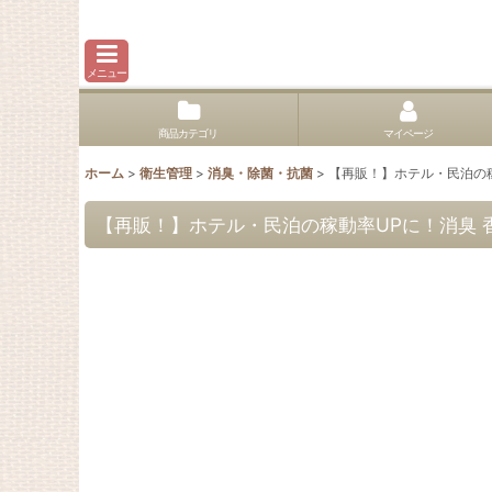
メニュー
商品カテゴリ
マイページ
ホーム
>
衛生管理
>
消臭・除菌・抗菌
>
【再販！】ホテル・民泊の稼
【再販！】ホテル・民泊の稼動率UPに！消臭 