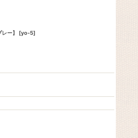
プレー】
[
yo-5
]