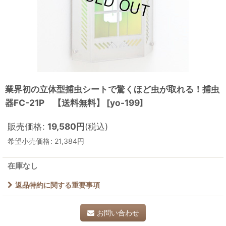
業界初の立体型捕虫シートで驚くほど虫が取れる！捕虫
器FC-21P 【送料無料】
[
yo-199
]
販売価格
:
19,580
円
(税込)
希望小売価格
:
21,384
円
在庫なし
返品特約に関する重要事項
お問い合わせ