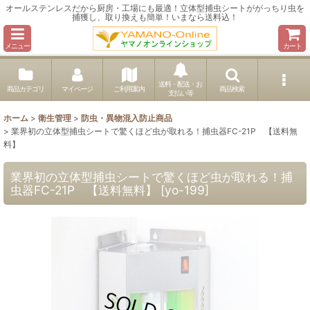
オールステンレスだから厨房・工場にも最適！立体型捕虫シートががっちり虫を
捕獲し、取り換えも簡単！いまなら送料込！
メニュー
カート
送料・配送・お
商品カテゴリ
マイページ
ご利用案内
商品検索
支払い等
ホーム
>
衛生管理
>
防虫・異物混入防止商品
>
業界初の立体型捕虫シートで驚くほど虫が取れる！捕虫器FC-21P 【送料無
料】
業界初の立体型捕虫シートで驚くほど虫が取れる！捕
虫器FC-21P 【送料無料】
[
yo-199
]