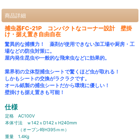
商品詳細
捕虫器FC-21P コンパクトなコーナー設計 壁掛
け・据え置き自由自在
驚異的な捕獲力！ 薬剤が使用できない加工場や厨房・工
場などの防虫対策に。
屋内発生昆虫や一般的な飛来虫などに効果的。
業界初の立体型捕虫シートで驚くほど虫が取れる！
しかもシートの交換がラクラクです。
オール紙製の捕虫シートだから環境に優しい！
壁掛けも据え置きも可能！
仕様
定格 AC100V
本体寸法 ｗ142ｘD142ｘH240mm
（オープン時H395ｍｍ）
重量 1.4Kg